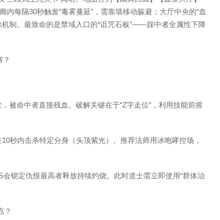
内每隔30秒触发“毒雾蔓延”，需靠墙移动躲避；大厅中央的“血
除机制。最致命的是禁域入口的“诅咒石板”——踩中者全属性下降
解？
发，被命中者直接残血。破解关键在于“Z字走位”，利用技能前摇
在10秒内击杀特定分身（头顶紫光）。推荐法师用冰咆哮控场，
OSS会锁定仇恨最高者释放持续灼烧。此时道士需立即使用“群体治
点？