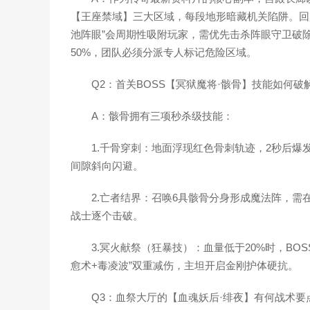
【王座禁域】三大区域，每段地形暗藏机关陷阱。回廊
池阵眼”会周期性吸附玩家，需优先击杀阵眼守卫破
50%，团队必须分派专人标记危险区域。
Q2：首关BOSS【冥狱魔将·骸骨】技能如何破
A：骸骨拥有三项秒杀级技能：
1.千骨穿刺：地面浮现红色骨刺轨迹，2秒后爆
间隙斜向闪避。
2.亡者结界：召唤6具骸骨分身形成魔法阵，需
战士逐个击破。
3.冥火献祭（狂暴技）：血量低于20%时，B
愈术+毒凌波”双重减伤，主坦开启金刚护体硬抗。
Q3：血祭大厅的【血魂妖后·绯夜】有何战术要