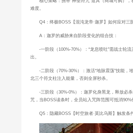
核心策略：携带“神圣符咒”道具（商城可购），
难度。
Q4：终极BOSS【混沌龙帝·迦罗】如何应对三
A：迦罗的威胁来自阶段变化的组合技：
-一阶段（100%-70%）：“龙息喷吐”需战
出。
-二阶段（70%-30%）：激活“地脉震荡”技能
北三个符文柱注入能量，否则全屏秒杀。
-三阶段（30%-0%）：迦罗化身黑龙，释放
咒，当BOSS读条时，全员站入咒阵范围可抵消90%
Q5：隐藏BOSS【时空旅者·莫比乌斯】触发条