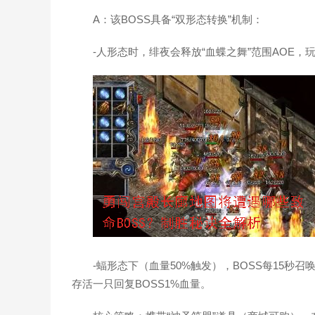
A：该BOSS具备“双形态转换”机制：
-人形态时，绯夜会释放“血蝶之舞”范围AOE
-蝠形态下（血量50%触发），BOSS每15
存活一只回复BOSS1%血量。