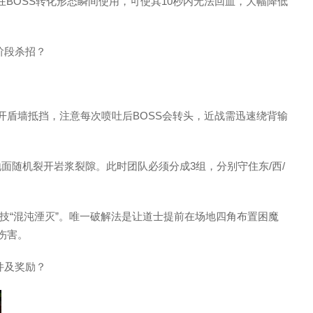
在BOSS转化形态瞬间使用，可使其10秒内无法回血，大幅降低
阶段杀招？
士轮流开盾墙抵挡，注意每次喷吐后BOSS会转头，近战需迅速绕背输
，地面随机裂开岩浆裂隙。此时团队必须分成3组，分别守住东/西/
必杀技“混沌湮灭”。唯一破解法是让道士提前在场地四角布置困魔
伤害。
件及奖励？