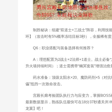
制胜秘诀：组建“双道士+三战士”阵容，利用
环】（攻击时有5%概率冻结目标3秒），全服稀有
Q6：职业搭配与装备选择有何推荐？
A：理想配置为2战士+2法师+1道士。战士必备
升火墙持续时间）；道士需携带“幽冥套装”增强治愈
药水准备：顶级太阳水×20、魔防药剂×5（对
儡”抵挡一次致命攻击。
宫殿长廊考验团队执行力与应变力，掌握BOSS
最新数据显示，熟练队伍最快可在18分37秒通关
龙翼】吧！