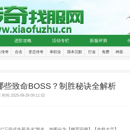
进阶攻略
活动专栏
新服评测
古传奇
合击
变态传奇
单职业
我本沉默
打金
免费
神器
些致命BOSS？制胜秘诀全解析
:2025-09-29 09:11:02
以“三段式生死关卡”闻名。地图分为【幽冥回廊】【血祭大厅】