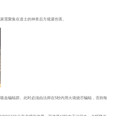
，玩家需聚集在道士的神兽后方规避伤害。
秒召唤吸血蝙蝠群。此时必须由法师在5秒内用火墙烧尽蝙蝠，否则每