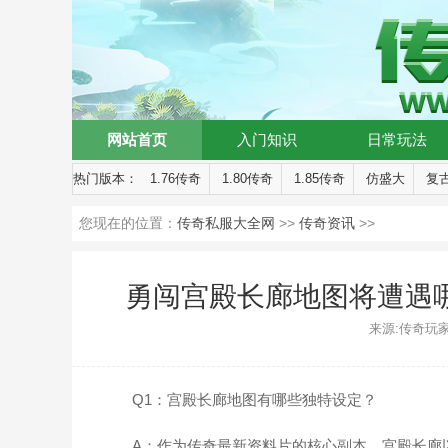
网站首页
入门知识
日常玩法
热门版本：
1.76传奇
1.80传奇
1.85传奇
仿盛大
复
您现在的位置：
传奇私服大全网
>>
传奇资讯
>>
勇闯宫殿长廊地图将遭遇哪
来源:传奇玩家 时间
Q1：宫殿长廊地图有哪些独特设定？
A：作为传奇最新资料片的核心副本，宫殿长廊