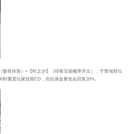
（骸骨掉落）+【时之沙】（绯夜宝箱概率开出），于禁域祭坛
0秒重置玩家技能CD，但自身血量也会回复20%。