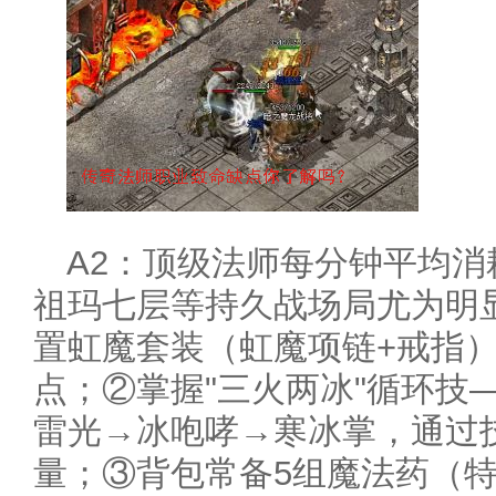
A2：顶级法师每分钟平均消
祖玛七层等持久战场局尤为明
置虹魔套装（虹魔项链+戒指）
点；②掌握"三火两冰"循环技
雷光→冰咆哮→寒冰掌，通过技
量；③背包常备5组魔法药（特