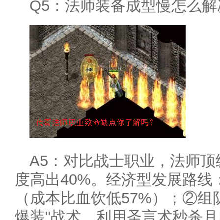
Q5：法师装备成型慢怎么解
A5：对比战士职业，法师
度高出40%。经济型发展路线
（成本比血饮低57%）；②组
爆装"战术，利用圣言术秒杀